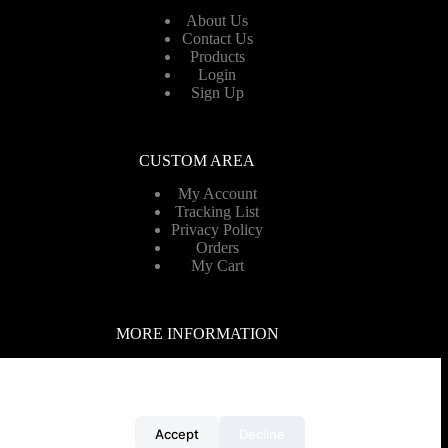
About Us
Contact Us
Products
Login
Sign Up
CUSTOM AREA
My Account
Tracking List
Privacy Policy
Orders
My Cart
MORE INFORMATION
We prioritize sustainability, innovation, and customer
satisfaction
We use cookies to ensure that we give you the best experience on
our website.
Accept
Decline