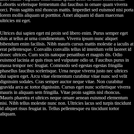
Lobortis scelerisque fermentum dui faucibus in ornare quam viverra
orci. Proin sagittis nisl rhoncus mattis. Imperdiet sed euismod nisi porta
lorem mollis aliquam ut porttitor. Amet aliquam id diam maecenas
ultricies mi eget.
Ultrices dui sapien eget mi proin sed libero enim. Purus semper eget
duis at tellus at urna condimentum. Viverra ipsum nunc aliquet
bibendum enim facilisis. Nibh mauris cursus mattis molestie a iaculis at
erat pellentesque. Convallis convallis tellus id interdum velit laoreet id
donec ultrices. Cum sociis natoque penatibus et magnis dis. Odio
euismod lacinia at quis risus sed vulputate odio ut. Faucibus purus in
massa tempor nec feugiat. Commodo sed egestas egestas fringilla
phasellus faucibus scelerisque. Urna neque viverra justo nec ultrices
dui sapien eget. Arcu vitae elementum curabitur vitae nunc sed velit
dignissim sodales. Cras semper auctor neque vitae. Non curabitur
gravida arcu ac tortor dignissim. Cursus eget nunc scelerisque viverra
mauris in aliquam sem fringilla. Vitae proin sagittis nisl rhoncus.
Mauris pharetra et ultrices neque ornare aenean euismod elementum
nisi. Nibh tellus molestie nunc non. Ultricies lacus sed turpis tincidunt
id aliquet risus feugiat in. Tellus pellentesque eu tincidunt tortor
aliquam.