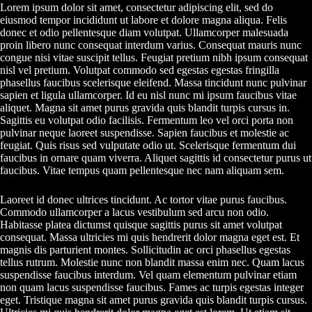
Lorem ipsum dolor sit amet, consectetur adipiscing elit, sed do
eiusmod tempor incididunt ut labore et dolore magna aliqua. Felis
donec et odio pellentesque diam volutpat. Ullamcorper malesuada
proin libero nunc consequat interdum varius. Consequat mauris nunc
congue nisi vitae suscipit tellus. Feugiat pretium nibh ipsum consequat
nisl vel pretium. Volutpat commodo sed egestas egestas fringilla
phasellus faucibus scelerisque eleifend. Massa tincidunt nunc pulvinar
sapien et ligula ullamcorper. Id eu nisl nunc mi ipsum faucibus vitae
aliquet. Magna sit amet purus gravida quis blandit turpis cursus in.
Sagittis eu volutpat odio facilisis. Fermentum leo vel orci porta non
pulvinar neque laoreet suspendisse. Sapien faucibus et molestie ac
feugiat. Quis risus sed vulputate odio ut. Scelerisque fermentum dui
faucibus in ornare quam viverra. Aliquet sagittis id consectetur purus ut
faucibus. Vitae tempus quam pellentesque nec nam aliquam sem.
Laoreet id donec ultrices tincidunt. Ac tortor vitae purus faucibus.
Commodo ullamcorper a lacus vestibulum sed arcu non odio.
Habitasse platea dictumst quisque sagittis purus sit amet volutpat
consequat. Massa ultricies mi quis hendrerit dolor magna eget est. Et
magnis dis parturient montes. Sollicitudin ac orci phasellus egestas
tellus rutrum. Molestie nunc non blandit massa enim nec. Quam lacus
suspendisse faucibus interdum. Vel quam elementum pulvinar etiam
non quam lacus suspendisse faucibus. Fames ac turpis egestas integer
eget. Tristique magna sit amet purus gravida quis blandit turpis cursus.