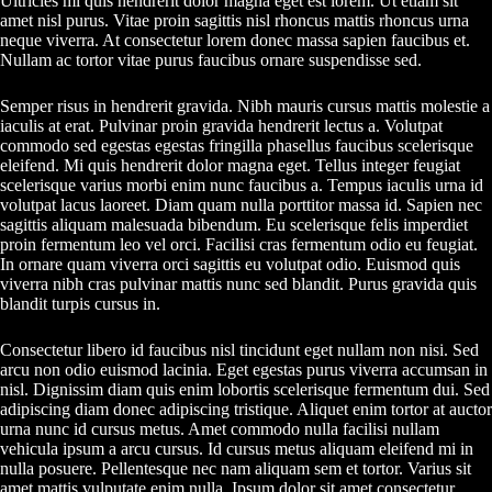
Ultricies mi quis hendrerit dolor magna eget est lorem. Ut etiam sit
amet nisl purus. Vitae proin sagittis nisl rhoncus mattis rhoncus urna
neque viverra. At consectetur lorem donec massa sapien faucibus et.
Nullam ac tortor vitae purus faucibus ornare suspendisse sed.
Semper risus in hendrerit gravida. Nibh mauris cursus mattis molestie a
iaculis at erat. Pulvinar proin gravida hendrerit lectus a. Volutpat
commodo sed egestas egestas fringilla phasellus faucibus scelerisque
eleifend. Mi quis hendrerit dolor magna eget. Tellus integer feugiat
scelerisque varius morbi enim nunc faucibus a. Tempus iaculis urna id
volutpat lacus laoreet. Diam quam nulla porttitor massa id. Sapien nec
sagittis aliquam malesuada bibendum. Eu scelerisque felis imperdiet
proin fermentum leo vel orci. Facilisi cras fermentum odio eu feugiat.
In ornare quam viverra orci sagittis eu volutpat odio. Euismod quis
viverra nibh cras pulvinar mattis nunc sed blandit. Purus gravida quis
blandit turpis cursus in.
Consectetur libero id faucibus nisl tincidunt eget nullam non nisi. Sed
arcu non odio euismod lacinia. Eget egestas purus viverra accumsan in
nisl. Dignissim diam quis enim lobortis scelerisque fermentum dui. Sed
adipiscing diam donec adipiscing tristique. Aliquet enim tortor at auctor
urna nunc id cursus metus. Amet commodo nulla facilisi nullam
vehicula ipsum a arcu cursus. Id cursus metus aliquam eleifend mi in
nulla posuere. Pellentesque nec nam aliquam sem et tortor. Varius sit
amet mattis vulputate enim nulla. Ipsum dolor sit amet consectetur.